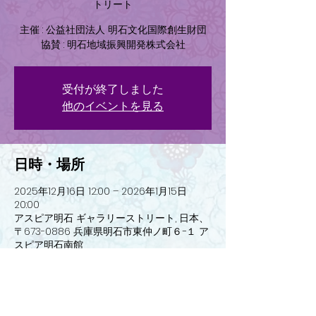
トリート
主催 : 公益社団法人 明石文化国際創生財団
協賛 : 明石地域振興開発株式会社
受付が終了しました
他のイベントを見る
日時・場所
2025年12月16日 12:00 – 2026年1月15日
20:00
アスピア明石 ギャラリーストリート, 日本、
〒673-0886 兵庫県明石市東仲ノ町６−１ ア
スピア明石南館
イベントについて
https://www.accf.or.jp/event/gallery_stre