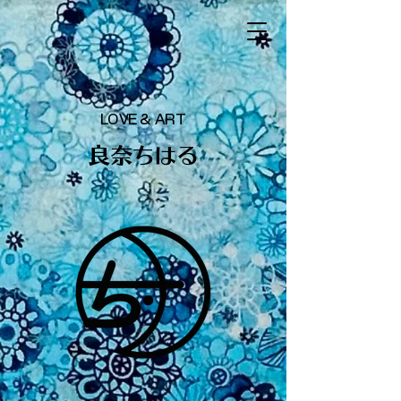
LOVE & ART
​良奈ちはる