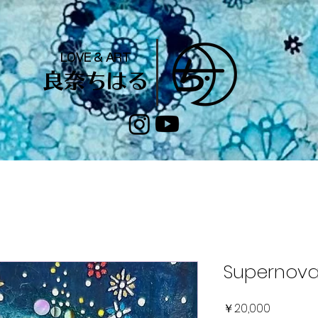
LOVE & ART
​良奈ちはる
Supernov
価格
￥20,000