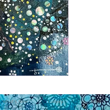
What's New
Gallery
More