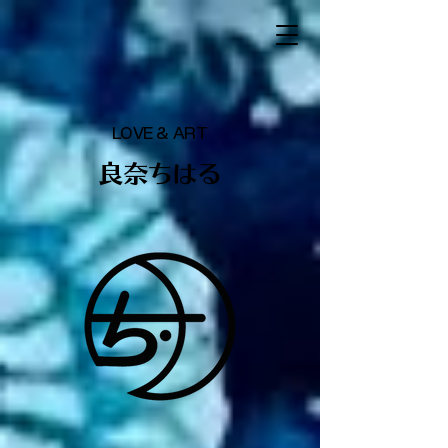
LOVE & ART
​良奈ちはる