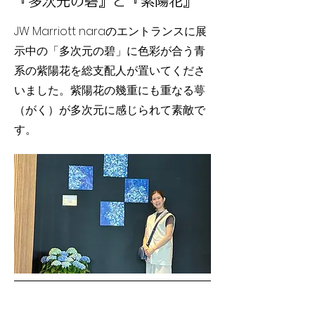
『多次元の碧』と『紫陽花』
JW Marriott naraのエントランスに展
示中の「多次元の碧」に色彩が合う青
系の紫陽花を総支配人が置いてくださ
いました。紫陽花の幾重にも重なる萼
（がく）が多次元に感じられて素敵で
す。