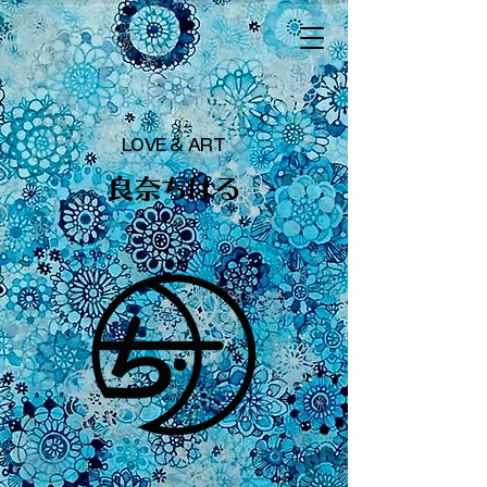
LOVE & ART
​良奈ちはる