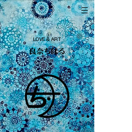
LOVE & ART
​良奈ちはる