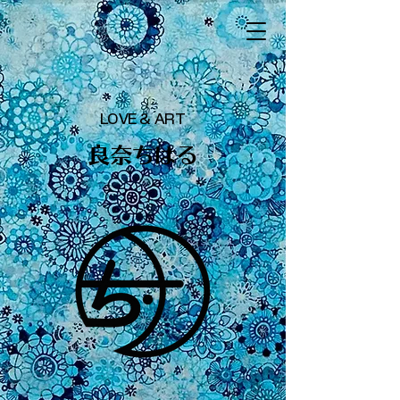
LOVE & ART
​良奈ちはる