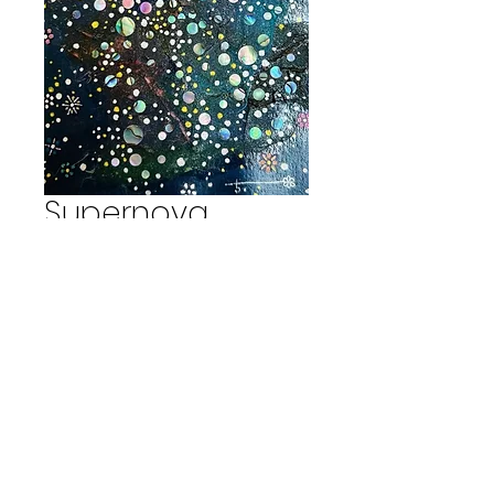
Supernova
remnant Ⅰ
Prix
20 000 JPY
Hors TVA
Rupture de stock